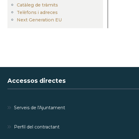
Catàleg de tràmits
Telèfons i adreces
Next Generation EU
Accessos directes
Serveis de l'Ajuntament
Perfil del contractant