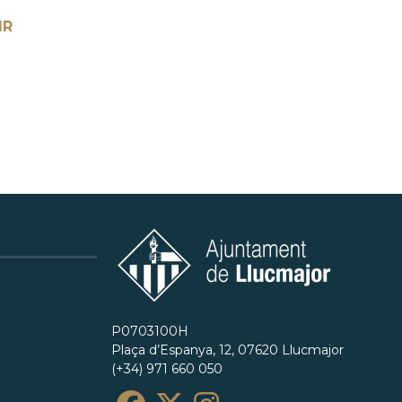
IR
P0703100H
Plaça d’Espanya, 12, 07620 Llucmajor
(+34) 971 660 050