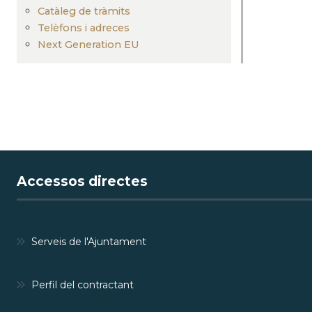
Catàleg de tràmits
Telèfons i adreces
Next Generation EU
Accessos directes
Serveis de l'Ajuntament
Perfil del contractant