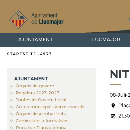
Direkt
zum
Inhalt
AJUNTAMENT
LLUCMAJOR
STARTSEITE
4937
Breadcrumb
NIT
AJUNTAMENT
Òrgans de govern
Regidors 2023-2027
08-Juli-
Juntes de Govern Local
Plaç
Grups municipals Xarxes socials
Òrgans descentralitzats
21.30
Comissions informatives
Portal de Transparència