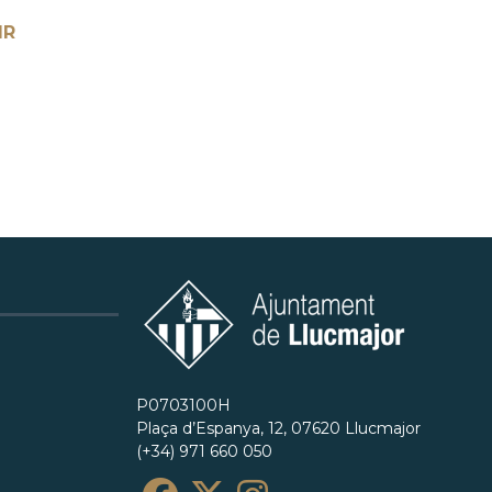
IR
P0703100H
Plaça d’Espanya, 12, 07620 Llucmajor
(+34) 971 660 050