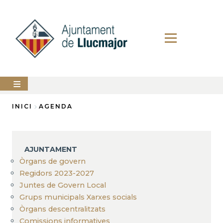
Vés
al
contingut
AJUNTAMENT
INICI
AGENDA
Fil
LLUCMAJOR
d'Ariadna
SERVEIS
AJUNTAMENT
MUNICIPALS
Òrgans de govern
Regidors 2023-2027
PERFIL
DEL
Juntes de Govern Local
CONTRACTANT
Grups municipals Xarxes socials
ANUNCIS
Òrgans descentralitzats
Comissions informatives