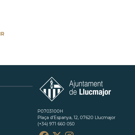
IR
P0703100H
Plaça d’Espanya, 12, 07620 Llucmajor
(+34) 971 660 050