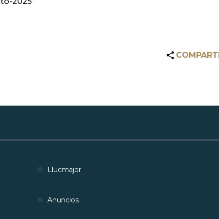
to-2025
COMPART
Llucmajor
Anuncios