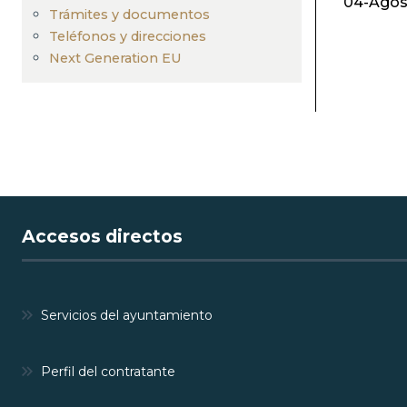
04-Agos
navegación
Trámites y documentos
Teléfonos y direcciones
Next Generation EU
Accesos directos
Servicios del ayuntamiento
Perfil del contratante