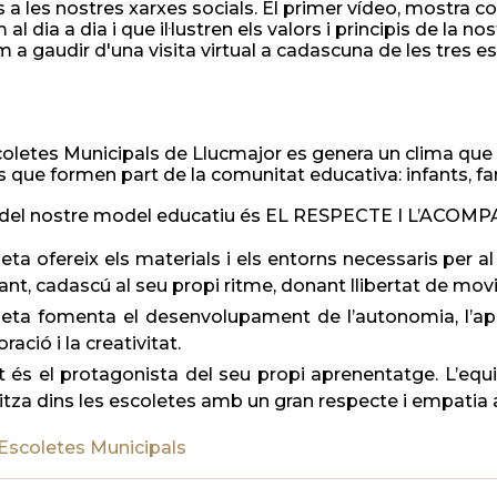
s a les nostres xarxes socials. El primer vídeo, mostra 
 al dia a dia i que il·lustren els valors i principis de la
 a gaudir d'una visita virtual a cadascuna de les tres es
coletes Municipals de Llucmajor es genera un clima que p
 que formen part de la comunitat educativa: infants, f
 del nostre model educatiu és EL RESPECTE I L’ACOMPA
leta ofereix els materials i els entorns necessaris per
fant, cadascú al seu propi ritme, donant llibertat de movi
leta fomenta el desenvolupament de l’autonomia, l’apren
oració i la creativitat.
nt és el protagonista del seu propi aprenentatge. L’e
litza dins les escoletes amb un gran respecte i empatia 
Escoletes Municipals