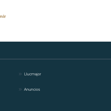
mir
Llucmajor
Anuncios