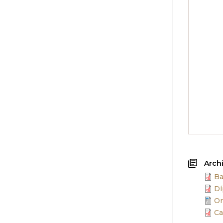
Arch
Ba
Dí
Or
Ca