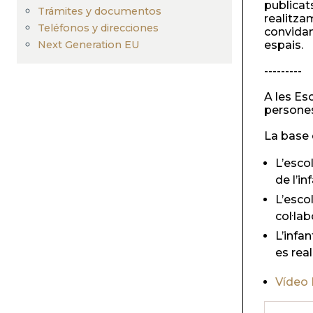
navegación
publicat
Trámites y documentos
realitzam
Teléfonos y direcciones
convidam
Next Generation EU
espais.
---------
A les Es
persones
La base
L’esco
de l’in
L’esco
col·lab
L’infa
es rea
Vídeo 