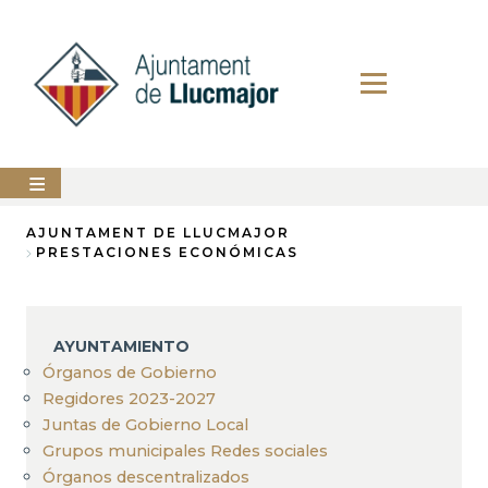
Pasar
al
contenido
principal
AYUNTAMIENTO
AJUNTAMENT DE LLUCMAJOR
PRESTACIONES ECONÓMICAS
Sobrescribir
LLUCMAJOR
enlaces
SERVICIOS
de
MUNICIPALES
AYUNTAMIENTO
ayuda
Órganos de Gobierno
PERFIL
a
DEL
Regidores 2023-2027
CONTRATANTE
Juntas de Gobierno Local
la
Grupos municipales Redes sociales
ANUNCIOS
navegación
Órganos descentralizados