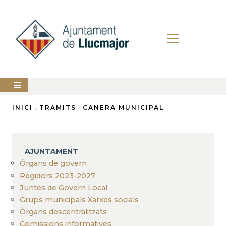
Vés
al
contingut
AJUNTAMENT
INICI
TRAMITS
CANERA MUNICIPAL
Fil
LLUCMAJOR
d'Ariadna
SERVEIS
AJUNTAMENT
MUNICIPALS
Òrgans de govern
Regidors 2023-2027
PERFIL
DEL
Juntes de Govern Local
CONTRACTANT
Grups municipals Xarxes socials
ANUNCIS
Òrgans descentralitzats
Comissions informatives