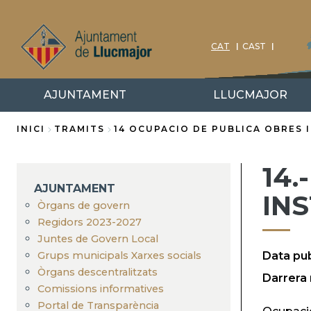
Vés
al
contingut
CAT
CAST
AJUNTAMENT
LLUCMAJOR
INICI
TRAMITS
14 OCUPACIO DE PUBLICA OBRES 
Fil
14.
d'Ariadna
AJUNTAMENT
INS
Òrgans de govern
Regidors 2023-2027
Juntes de Govern Local
Grups municipals Xarxes socials
Data pub
Òrgans descentralitzats
Darrera 
Comissions informatives
Portal de Transparència