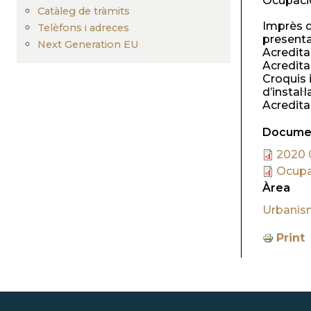
Ocupació
Catàleg de tràmits
Imprès d
Telèfons i adreces
present
Next Generation EU
Acreditac
Acredita
Croquis 
d’instal·l
Acredita
Documen
2020 
Ocupac
Àrea
Urbanis
Print