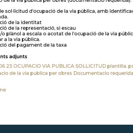
 de la via pública per obres (documentació requerida):
e sol∙licitud d’ocupació de la via pública, amb identifica
ada.
ió de la identitat
ció de la representació, si escau
i/o plànol a escala o acotat de l’ocupació de la via públ
ar a la via pública.
ció del pagament de la taxa
ts adjunts
06 23 OCUPACIO VIA PUBLICA SOL·LICITUD plantilla. pdf
io de la via publica per obres Documentacio requerida
me