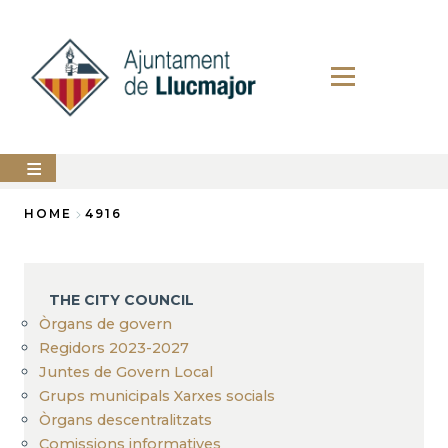
Skip
to
main
content
The
HOME
4916
city
council
Breadcrumb
LLUCMAJOR
THE CITY COUNCIL
Services
Òrgans de govern
Regidors 2023-2027
PERFIL
Juntes de Govern Local
DEL
CONTRACTANT
Grups municipals Xarxes socials
Òrgans descentralitzats
ANUNCIS
Comissions informatives