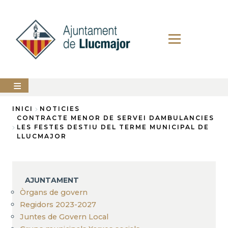
Vés
al
contingut
AJUNTAMENT
INICI
NOTICIES
CONTRACTE MENOR DE SERVEI DAMBULANCIES
Fil
LES FESTES DESTIU DEL TERME MUNICIPAL DE
LLUCMAJOR
LLUCMAJOR
d'Ariadna
SERVEIS
MUNICIPALS
PERFIL
AJUNTAMENT
DEL
CONTRACTANT
Òrgans de govern
Regidors 2023-2027
ANUNCIS
Juntes de Govern Local