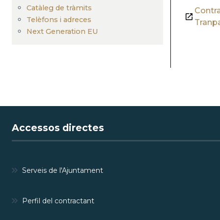
Catàleg de tràmits
Contra
Telèfons i adreces
Tranp
Next Generation EU
Accessos directes
Serveis de l'Ajuntament
Perfil del contractant