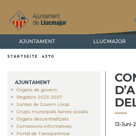
Direkt
zum
Inhalt
AJUNTAMENT
LLUCMAJOR
STARTSEITE
4370
Breadcrumb
CO
AJUNTAMENT
D’A
Òrgans de govern
Regidors 2023-2027
DE
Juntes de Govern Local
Grups municipals Xarxes socials
Òrgans descentralitzats
13-Juni-
Comissions informatives
Portal de Transparència