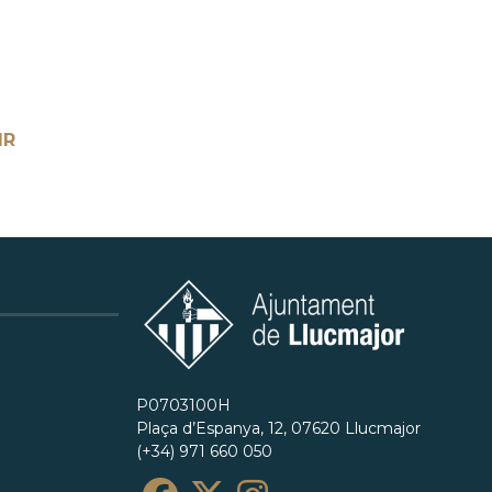
IR
P0703100H
Plaça d’Espanya, 12, 07620 Llucmajor
(+34) 971 660 050