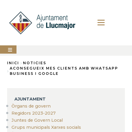
Vés
al
contingut
AJUNTAMENT
INICI
NOTICIES
ACONSEGUEIX MES CLIENTS AMB WHATSAPP
Fil
BUSINESS I GOOGLE
LLUCMAJOR
d'Ariadna
SERVEIS
MUNICIPALS
AJUNTAMENT
PERFIL
Òrgans de govern
DEL
CONTRACTANT
Regidors 2023-2027
Juntes de Govern Local
ANUNCIS
Grups municipals Xarxes socials