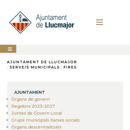
Vés
al
contingut
AJUNTAMENT
AJUNTAMENT DE LLUCMAJOR
SERVEIS MUNICIPALS
FIRES
Fil
LLUCMAJOR
d'Ariadna
SERVEIS
MUNICIPALS
AJUNTAMENT
Òrgans de govern
PERFIL
DEL
Regidors 2023-2027
CONTRACTANT
Juntes de Govern Local
Grups municipals Xarxes socials
ANUNCIS
Òrgans descentralitzats