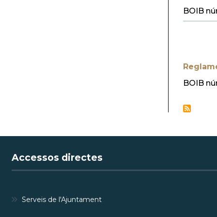
BOIB nú
Reglame
BOIB nú
Accessos directes
Serveis de l'Ajuntament