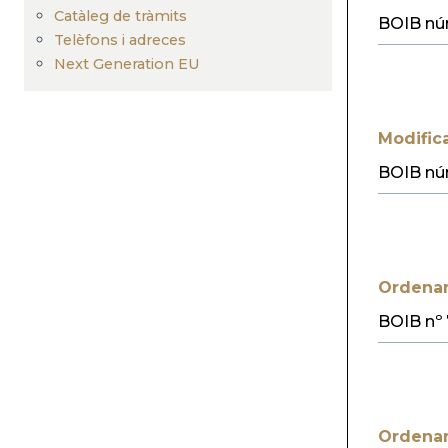
Catàleg de tràmits
BOIB nú
Telèfons i adreces
Next Generation EU
Modific
BOIB núm
Ordenanç
BOIB nº 
Ordenan