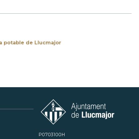
a potable de Llucmajor
P0703100H