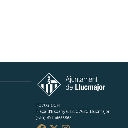
P0703100H
Plaça d’Espanya, 12, 07620 Llucmajor
(+34) 971 660 050