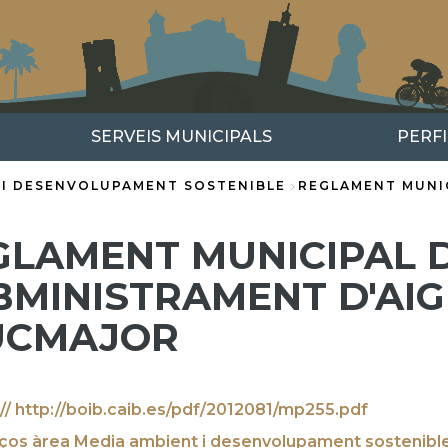
SERVEIS MUNICIPALS
PERF
 I DESENVOLUPAMENT SOSTENIBLE
REGLAMENT MUNIC
GLAMENT MUNICIPAL D
BMINISTRAMENT D'AI
UCMAJOR
:// http://boib.caib.es/pdf/2012081/mp255.pdf
aços àrea Media ambient i desenvolupament sostenibl