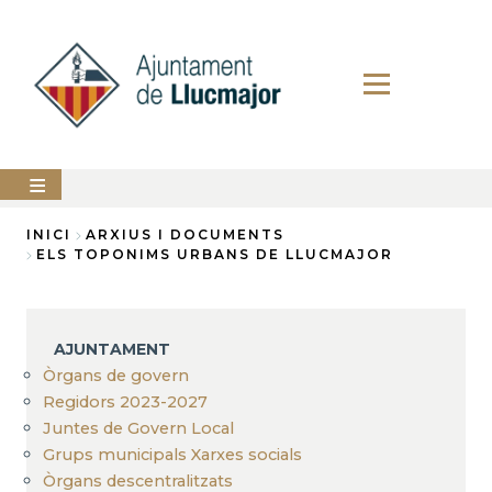
Vés
al
contingut
AJUNTAMENT
INICI
ARXIUS I DOCUMENTS
ELS TOPONIMS URBANS DE LLUCMAJOR
Fil
LLUCMAJOR
d'Ariadna
SERVEIS
MUNICIPALS
AJUNTAMENT
Òrgans de govern
PERFIL
DEL
Regidors 2023-2027
CONTRACTANT
Juntes de Govern Local
Grups municipals Xarxes socials
ANUNCIS
Òrgans descentralitzats