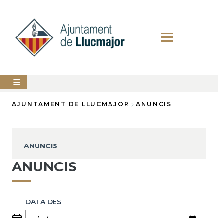
Vés
al
contingut
AJUNTAMENT
AJUNTAMENT DE LLUCMAJOR
ANUNCIS
Fil
LLUCMAJOR
d'Ariadna
SERVEIS
ANUNCIS
MUNICIPALS
ANUNCIS
PERFIL
DEL
CONTRACTANT
DATA DES
ANUNCIS