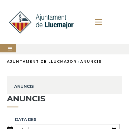
Vés
al
contingut
AJUNTAMENT
AJUNTAMENT DE LLUCMAJOR
ANUNCIS
Fil
LLUCMAJOR
d'Ariadna
SERVEIS
ANUNCIS
MUNICIPALS
ANUNCIS
PERFIL
DEL
CONTRACTANT
DATA DES
ANUNCIS