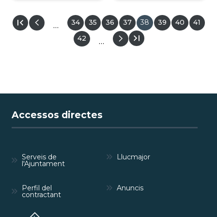
Pàgina
34
Pàgina
35
Pàgina
36
Pàgina
37
Pàgina
38
Pàgina
39
Pàgina
40
Pàgin
41
…
actual
PAGINACIÓ
Pàgina
42
…
Accessos directes
Serveis de
Llucmajor
l'Ajuntament
Perfil del
Anuncis
contractant