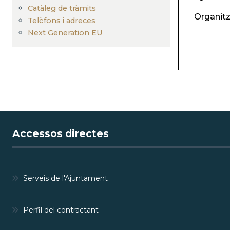
Catàleg de tràmits
Organit
Telèfons i adreces
Next Generation EU
Accessos directes
Serveis de l'Ajuntament
Perfil del contractant