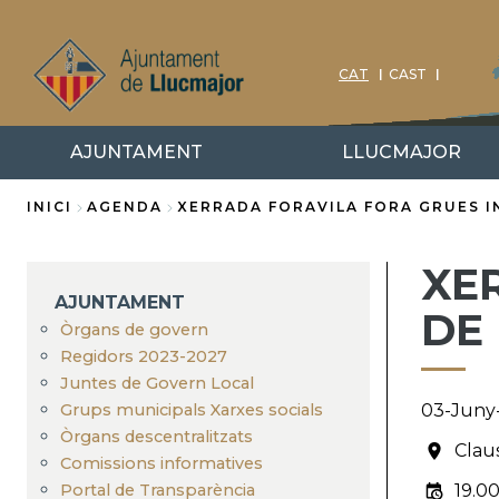
Vés
al
contingut
CAT
CAST
AJUNTAMENT
LLUCMAJOR
INICI
AGENDA
XERRADA FORAVILA FORA GRUES I
Fil
XE
d'Ariadna
AJUNTAMENT
DE 
Òrgans de govern
Regidors 2023-2027
Juntes de Govern Local
Grups municipals Xarxes socials
03-Juny
Òrgans descentralitzats
Clau
Comissions informatives
Portal de Transparència
19.00