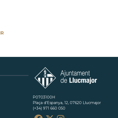
IR
P0703100H
Plaça d’Espanya, 12, 07620 Llucmajor
(+34) 971 660 050