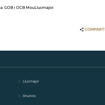
za: GOB i OCB MouLlucmajor.
COMPART
Llucmajor
Anuncis