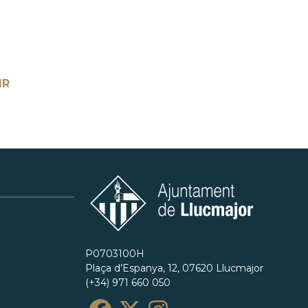
IR
P0703100H
Plaça d’Espanya, 12, 07620 Llucmajor
(+34) 971 660 050