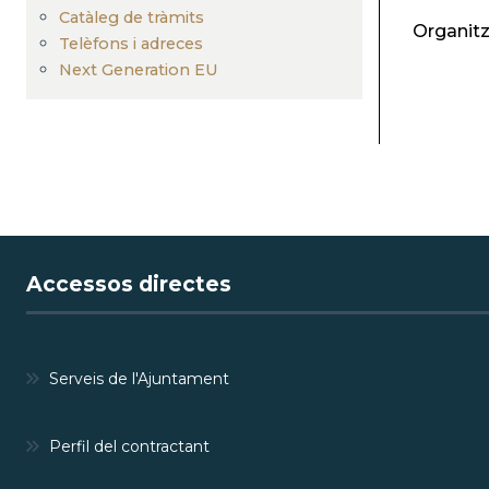
Catàleg de tràmits
Organitz
Telèfons i adreces
Next Generation EU
Accessos directes
Serveis de l'Ajuntament
Perfil del contractant