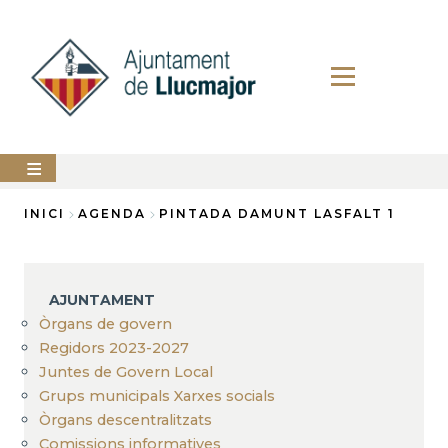
Vés
al
contingut
AJUNTAMENT
INICI
AGENDA
PINTADA DAMUNT LASFALT 1
Fil
LLUCMAJOR
d'Ariadna
SERVEIS
AJUNTAMENT
MUNICIPALS
Òrgans de govern
Regidors 2023-2027
PERFIL
DEL
Juntes de Govern Local
CONTRACTANT
Grups municipals Xarxes socials
ANUNCIS
Òrgans descentralitzats
Comissions informatives