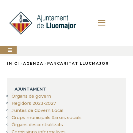
Vés
al
contingut
AJUNTAMENT
INICI
AGENDA
PANCARITAT LLUCMAJOR
Fil
LLUCMAJOR
d'Ariadna
SERVEIS
AJUNTAMENT
MUNICIPALS
Òrgans de govern
Regidors 2023-2027
PERFIL
DEL
Juntes de Govern Local
CONTRACTANT
Grups municipals Xarxes socials
ANUNCIS
Òrgans descentralitzats
Comissions informatives