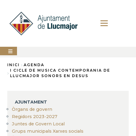
Vés
al
contingut
AJUNTAMENT
INICI
AGENDA
I CICLE DE MUSICA CONTEMPORANIA DE
Fil
LLUCMAJOR SONORS EN DESUS
LLUCMAJOR
d'Ariadna
SERVEIS
MUNICIPALS
AJUNTAMENT
PERFIL
Òrgans de govern
DEL
CONTRACTANT
Regidors 2023-2027
Juntes de Govern Local
ANUNCIS
Grups municipals Xarxes socials