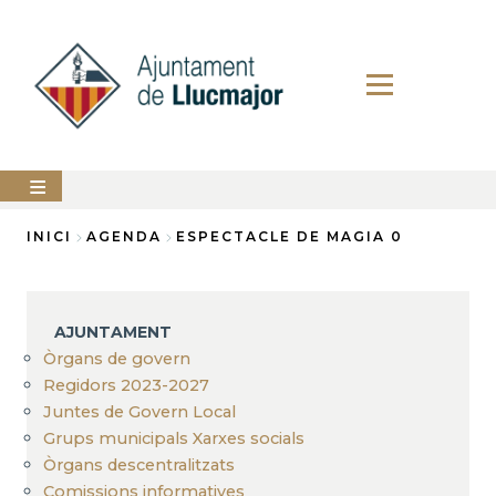
Vés
al
contingut
AJUNTAMENT
INICI
AGENDA
ESPECTACLE DE MAGIA 0
Fil
LLUCMAJOR
d'Ariadna
SERVEIS
AJUNTAMENT
MUNICIPALS
Òrgans de govern
Regidors 2023-2027
PERFIL
DEL
Juntes de Govern Local
CONTRACTANT
Grups municipals Xarxes socials
ANUNCIS
Òrgans descentralitzats
Comissions informatives