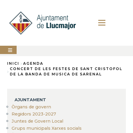
Vés
al
contingut
AJUNTAMENT
INICI
AGENDA
CONCERT DE LES FESTES DE SANT CRISTOFOL
Fil
DE LA BANDA DE MUSICA DE SARENAL
LLUCMAJOR
d'Ariadna
SERVEIS
MUNICIPALS
AJUNTAMENT
PERFIL
Òrgans de govern
DEL
CONTRACTANT
Regidors 2023-2027
Juntes de Govern Local
ANUNCIS
Grups municipals Xarxes socials