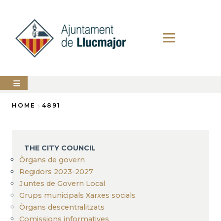
Skip
to
main
content
The
HOME
4891
city
council
Breadcrumb
LLUCMAJOR
THE CITY COUNCIL
Services
Òrgans de govern
Regidors 2023-2027
PERFIL
Juntes de Govern Local
DEL
CONTRACTANT
Grups municipals Xarxes socials
Òrgans descentralitzats
ANUNCIS
Comissions informatives