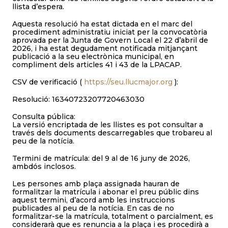
llista d’espera.
Aquesta resolució ha estat dictada en el marc del
procediment administratiu iniciat per la convocatòria
aprovada per la Junta de Govern Local el 22 d’abril de
2026, i ha estat degudament notificada mitjançant
publicació a la seu electrònica municipal, en
compliment dels articles 41 i 43 de la LPACAP.
CSV de verificació (
https://seu.llucmajor.org
):
Resolució: 16340723207720463030
Consulta pública:
La versió encriptada de les llistes es pot consultar a
través dels documents descarregables que trobareu al
peu de la notícia.
Termini de matrícula: del 9 al de 16 juny de 2026,
ambdós inclosos.
Les persones amb plaça assignada hauran de
formalitzar la matrícula i abonar el preu públic dins
aquest termini, d’acord amb les instruccions
publicades al peu de la notícia. En cas de no
formalitzar-se la matrícula, totalment o parcialment, es
considerarà que es renuncia a la plaça i es procedirà a