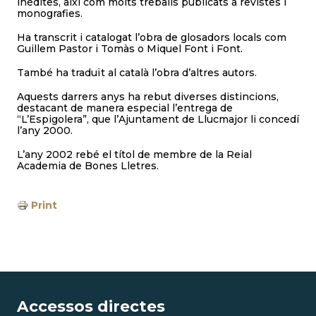
inèdites, així com molts treballs publicats a revistes i
monografies.
Ha transcrit i catalogat l’obra de glosadors locals com
Guillem Pastor i Tomàs o Miquel Font i Font.
També ha traduït al català l’obra d’altres autors.
Aquests darrers anys ha rebut diverses distincions,
destacant de manera especial l’entrega de
“L’Espigolera”, que l’Ajuntament de Llucmajor li concedí
l’any 2000.
L’any 2002 rebé el títol de membre de la Reial
Academia de Bones Lletres.
Print
Accessos directes