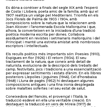
Es dóna a conèixer a finals del segle XIX amb l’esperó
de Costa i Llobera, poeta amic de la família, amb qui el
1907 realitza un viatge pel Mediterrani. Triomfa en els
Jocs Florals de Palma de 1903 i 1904, amb
composicions sobre la natura que la relacionen amb
Joan Alcover i l’anomenada Escola Mallorquina i que,
alhora, la converteixen en la iniciadora d’una tradició
poètica moderna escrita per dones. Col·labora
assíduament en revistes i setmanaris mallorquins i del
Principat i manté una estreta amistat amb nombrosos
escriptors i intel·lectuals.
Els reculls poètics més importants són: Poesies (1910),
Espigues en flor (1926) i El retorn (1934). El seu
tractament de la natura, que coneix amb detall de
naturista, evoluciona de la descripció dels treballs del
camp, festivitats, jocs i tradicions a una essencialització
per expressar sentiments i estats d’ànim. En els llibres
posteriors Llepolies i joguines (1946), Cel d’horabaixa
(1948) i Lluna de pagès (1952) hi destaquen algunes
composicions antigues i una fina ironia desplegada
sobre malalties sofertes i el seu estat de salut.
Coneixedora del francès, el provençal i l’italià, la
traducció esdevé en ella una veritable creació. En
destaquen la traducció en vers de Mireia (1917) de