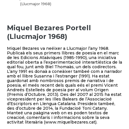
(Llucmajor 1968)
Miquel Bezares Portell
(Llucmajor 1968)
Miquel Bezares va neéixer a Llucmajor l’any 1968.
Publicaà els seus primers llibres de poesia en el marc
de les Edicions Ataàviques (1985-1990), una iniciativa
editorial oberta a l’experimentacioé interartíéstica de la
qual fou, junt amb Biel Thomaàs, un dels codirectors.
L’any 1991 es donaà a coneàixer tambeé com a narrador
amb el llibre Susanna i l’estranger (1991). Ha estat
guardonat amb nombrosos premis de narrativa i de
poesia, el meés recent dels quals eés el premi Vicent
Andreés Estelleés de poesia per al volum Origen
(Premis d’Octubre, 2013). Des del 2007 al 2015 ha estat
vicepresident per les Illes Balears de l’Associacioé
d’Escriptors en Llengua Catalana. Presideix tambeé,
des d’octubre de 2014, la Fundacioé Toni Catany.
Manteé una paàgina web on es poden textos de
creacioé, comentaris i informacions sobre la seva
activitat literaària (www.miquelbezares.cat).