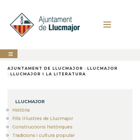
Skip
to
main
content
The
AJUNTAMENT DE LLUCMAJOR
LLUCMAJOR
city
LLUCMAJOR I LA LITERATURA
council
Breadcrumb
LLUCMAJOR
LLUCMAJOR
Services
Història
PERFIL
Fills Il·lustres de Llucmajor
DEL
CONTRACTANT
Construccions històriques
Tradicions i cultura popular
ANUNCIS