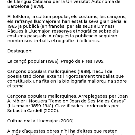
de Llengua Catalana per la Universitat Autònoma de
Barcelona (1978).
El folklore, la cultura popular, els costums, les cançons,
els refranys llucmajorers han estat la seva gran dèria: el
1965 ja publicà (en francès, per als seus alumnes)
Pâques à Llucmajor, ressenya etnogràfica sobre els
costums pasquals. A n’aquesta publicació seguiràn
nombrosos treballs etnogràfics i folklòrics.
Destaquen:
La cançó popular (1986). Pregó de Fires 1985.
Cançons populars mallorquines (1988). Recull de
poesia tradicional extens i rigorosament treballat que
constitueix una fita en la bibliografia mallorquina sobre
el tema.
Cançons populars mallorquines. Arreplegades per Joan
A. Mòjer i Noguera “l’amo en Joan de Ses Males Cases”
(Llucmajor 1859-1941). Classificades i ordenades per
Sebastià Cardell (2000).
Cultura oral a Llucmajor (2000).
A més d’aquestes obres n’hi ha d’altres que resten