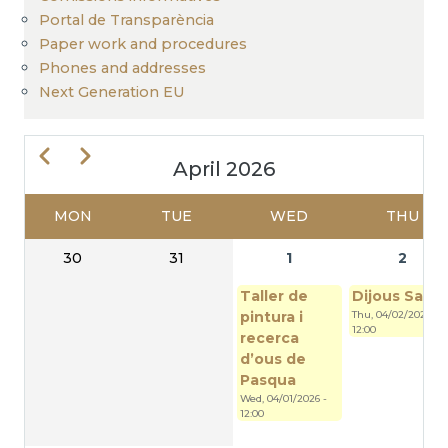
Portal de Transparència
Paper work and procedures
Phones and addresses
Next Generation EU
Previous
Next
April 2026
MON
TUE
WED
THU
PAGINATION
30
31
1
2
Taller de
Dijous Sant
pintura i
Thu, 04/02/2026 -
12:00
recerca
d’ous de
Pasqua
Wed, 04/01/2026 -
12:00