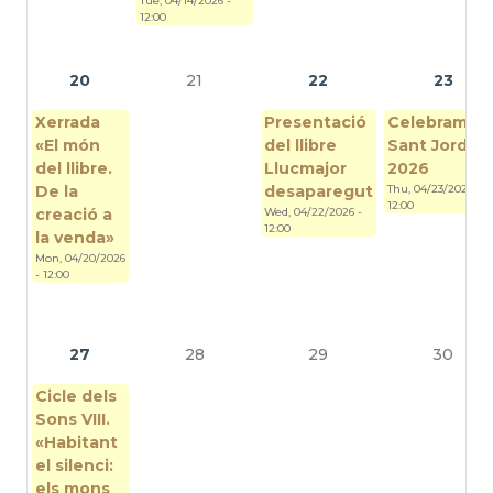
Tue, 04/14/2026 -
12:00
20
21
22
23
Xerrada
Presentació
Celebram
«El món
del llibre
Sant Jordi
del llibre.
Llucmajor
2026
De la
desaparegut
Thu, 04/23/2026 -
12:00
creació a
Wed, 04/22/2026 -
12:00
la venda»
Mon, 04/20/2026
- 12:00
27
28
29
30
Cicle dels
Sons VIII.
«Habitant
el silenci:
els mons