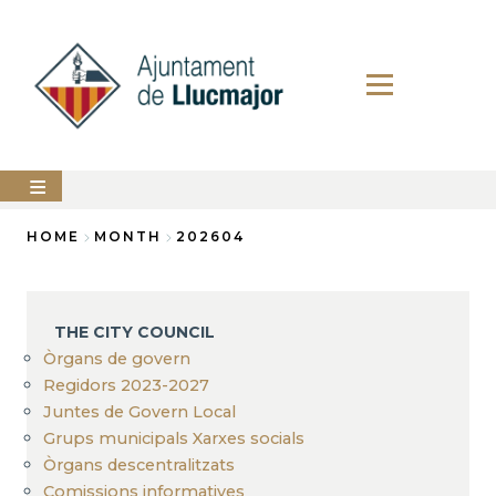
Skip
to
main
content
The
HOME
MONTH
202604
city
council
Breadcrumb
LLUCMAJOR
THE CITY COUNCIL
Services
Òrgans de govern
Regidors 2023-2027
PERFIL
Juntes de Govern Local
DEL
CONTRACTANT
Grups municipals Xarxes socials
Òrgans descentralitzats
ANUNCIS
Comissions informatives