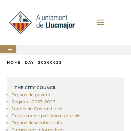
Skip
to
main
content
The
HOME
DAY
20260623
city
council
Breadcrumb
LLUCMAJOR
THE CITY COUNCIL
Services
Òrgans de govern
Regidors 2023-2027
PERFIL
Juntes de Govern Local
DEL
CONTRACTANT
Grups municipals Xarxes socials
Òrgans descentralitzats
ANUNCIS
Comissions informatives