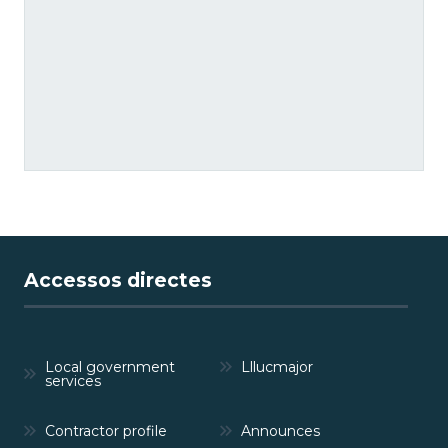
Accessos directes
Local government
Lllucmajor
services
Contractor profile
Announces