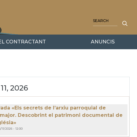
SEARCH
DEL CONTRACTANT
ANUNCIS
11, 2026
ada «Els secrets de l’arxiu parroquial de
major. Descobrint el patrimoni documental de
glésia»
/11/2026 - 12:00