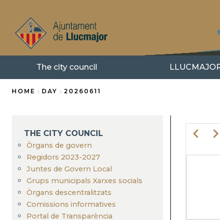
Skip
to
main
content
The city council
LLUCMAJO
HOME
DAY
20260611
Breadcrumb
THE CITY COUNCIL
Previo
Ne
Òrgans de govern
Regidors 2023-2027
PA
Juntes de Govern Local
Grups municipals Xarxes socials
Òrgans descentralitzats
Comissions informatives
Portal de Transparència