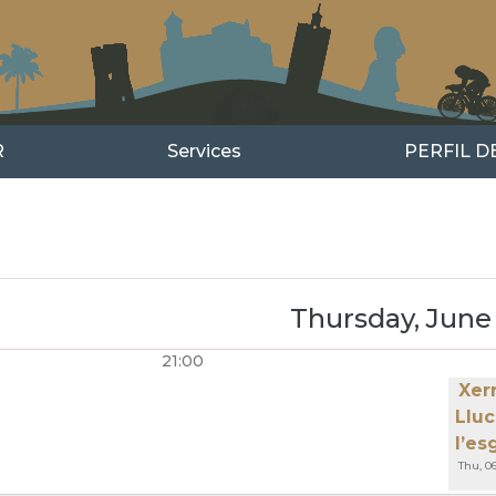
R
Services
PERFIL 
us
xt
Thursday, June 
21:00
GINATION
Xerr
Lluc
l’es
Thu, 06