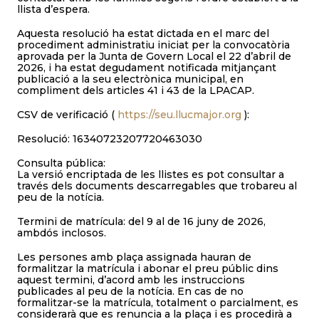
llista d’espera.
Aquesta resolució ha estat dictada en el marc del
procediment administratiu iniciat per la convocatòria
aprovada per la Junta de Govern Local el 22 d’abril de
2026, i ha estat degudament notificada mitjançant
publicació a la seu electrònica municipal, en
compliment dels articles 41 i 43 de la LPACAP.
CSV de verificació (
https://seu.llucmajor.org
):
Resolució: 16340723207720463030
Consulta pública:
La versió encriptada de les llistes es pot consultar a
través dels documents descarregables que trobareu al
peu de la notícia.
Termini de matrícula: del 9 al de 16 juny de 2026,
ambdós inclosos.
Les persones amb plaça assignada hauran de
formalitzar la matrícula i abonar el preu públic dins
aquest termini, d’acord amb les instruccions
publicades al peu de la notícia. En cas de no
formalitzar-se la matrícula, totalment o parcialment, es
considerarà que es renuncia a la plaça i es procedirà a