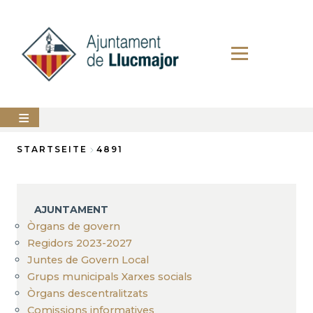
Direkt
zum
Inhalt
AJUNTAMENT
STARTSEITE
4891
Breadcrumb
LLUCMAJOR
SERVEIS
AJUNTAMENT
MUNICIPALS
Òrgans de govern
Regidors 2023-2027
PERFIL
DEL
Juntes de Govern Local
CONTRACTANT
Grups municipals Xarxes socials
ANUNCIS
Òrgans descentralitzats
Comissions informatives