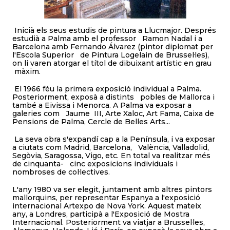
Inicià els seus estudis de pintura a Llucmajor. Després
estudià a Palma amb el professor Ramon Nadal i a
Barcelona amb Fernando Álvarez (pintor diplomat per
l'Escola Superior de Pintura Logelain de Brussel·les),
on li varen atorgar el títol de dibuixant artístic en grau
màxim.
El 1966 féu la primera exposició individual a Palma.
Posteriorment, exposà a distints pobles de Mallorca i
també a Eivissa i Menorca. A Palma va exposar a
galeries com Jaume III, Arte Xaloc, Art Fama, Caixa de
Pensions de Palma, Cercle de Belles Arts...
La seva obra s'expandí cap a la Península, i va exposar
a ciutats com Madrid, Barcelona, València, Valladolid,
Segòvia, Saragossa, Vigo, etc. En total va realitzar més
de cinquanta- cinc exposicions individuals i
nombroses de col·lectives.
L'any 1980 va ser elegit, juntament amb altres pintors
mallorquins, per representar Espanya a l'exposició
internacional Artexpo de Nova York. Aquest mateix
any, a Londres, participà a l'Exposició de Mostra
Internacional. Posteriorment va viatjar a Brussel·les,