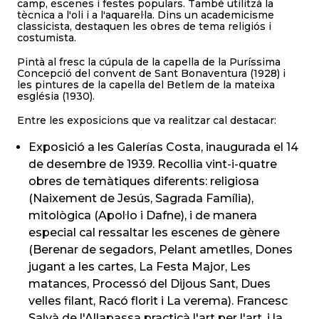
camp, escenes i festes populars. També utilitzà la
tècnica a l'oli i a l'aquarel·la. Dins un academicisme
classicista, destaquen les obres de tema religiós i
costumista.
Pintà al fresc la cúpula de la capella de la Puríssima
Concepció del convent de Sant Bonaventura (1928) i
les pintures de la capella del Betlem de la mateixa
església (1930).
Entre les exposicions que va realitzar cal destacar:
Exposició a les Galerías Costa, inaugurada el 14
de desembre de 1939. Recollia vint-i-quatre
obres de temàtiques diferents: religiosa
(Naixement de Jesús, Sagrada Família),
mitològica (Apol·lo i Dafne), i de manera
especial cal ressaltar les escenes de gènere
(Berenar de segadors, Pelant ametlles, Dones
jugant a les cartes, La Festa Major, Les
matances, Processó del Dijous Sant, Dues
velles filant, Racó florit i La verema). Francesc
Salvà de l'Allapassa practicà l'art per l'art, i la