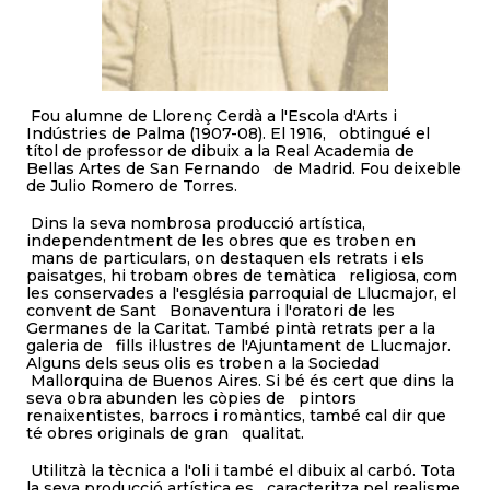
Fou alumne de Llorenç Cerdà a l'Escola d'Arts i
Indústries de Palma (1907-08). El 1916, obtingué el
títol de professor de dibuix a la Real Academia de
Bellas Artes de San Fernando de Madrid. Fou deixeble
de Julio Romero de Torres.
Dins la seva nombrosa producció artística,
independentment de les obres que es troben en
mans de particulars, on destaquen els retrats i els
paisatges, hi trobam obres de temàtica religiosa, com
les conservades a l'església parroquial de Llucmajor, el
convent de Sant Bonaventura i l'oratori de les
Germanes de la Caritat. També pintà retrats per a la
galeria de fills il·lustres de l'Ajuntament de Llucmajor.
Alguns dels seus olis es troben a la Sociedad
Mallorquina de Buenos Aires. Si bé és cert que dins la
seva obra abunden les còpies de pintors
renaixentistes, barrocs i romàntics, també cal dir que
té obres originals de gran qualitat.
Utilitzà la tècnica a l'oli i també el dibuix al carbó. Tota
la seva producció artística es caracteritza pel realisme