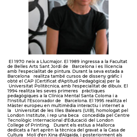
El 1970 neix a Llucmajor. El 1989 ingressa a la Facultat
de Belles Arts Sant Jordi de Barcelona i es llicencia
amb l'especialitat de pintura. Durant la seva estada a
Barcelona realitza també cursos de disseny gràfic i
obté el CAP (Certificat d'Aptitud Pedagògica) per la
Universitat Politècnica, amb l'especialitat de dibuix. El
1994 realitza les seves primeres pràctiques
pedagògiques a la Clínica Mental Santa Coloma i a
l'Institut l'Escorxador de Barcelona. El 1995 realitza el
Màster europeu en multimèdia interactiu i internet a
la Universitat de les Illes Balears (UIB), homologat pel
London Institute, i rep una beca concedida pel Centre
Tecnològic Internacional d'Educació del London
College of Printing. Durant els estius a Mallorca
dedicats a l'art aprèn la tècnica del gravat a la Casa de
Cultura Molí d'en Xina d'Algaida, i posteriorment als