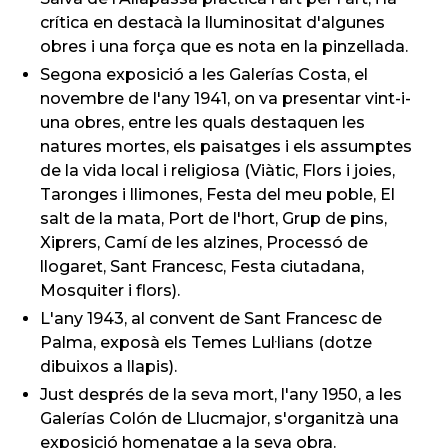
crítica en destacà la lluminositat d'algunes
obres i una força que es nota en la pinzellada.
Segona exposició a les Galerías Costa, el
novembre de l'any 1941, on va presentar vint-i-
una obres, entre les quals destaquen les
natures mortes, els paisatges i els assumptes
de la vida local i religiosa (Viàtic, Flors i joies,
Taronges i llimones, Festa del meu poble, El
salt de la mata, Port de l'hort, Grup de pins,
Xiprers, Camí de les alzines, Processó de
llogaret, Sant Francesc, Festa ciutadana,
Mosquiter i flors).
L'any 1943, al convent de Sant Francesc de
Palma, exposà els Temes Lul·lians (dotze
dibuixos a llapis).
Just després de la seva mort, l'any 1950, a les
Galerías Colón de Llucmajor, s'organitzà una
exposició homenatge a la seva obra.