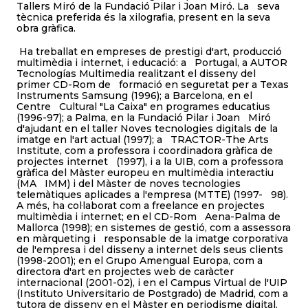
Tallers Miró de la Fundació Pilar i Joan Miró. La seva
tècnica preferida és la xilografia, present en la seva
obra gràfica.
Ha treballat en empreses de prestigi d'art, producció
multimèdia i internet, i educació: a Portugal, a AUTOR
Tecnologías Multimedia realitzant el disseny del
primer CD-Rom de formació en seguretat per a Texas
Instruments Samsung (1996); a Barcelona, en el
Centre Cultural "La Caixa" en programes educatius
(1996-97); a Palma, en la Fundació Pilar i Joan Miró
d'ajudant en el taller Noves tecnologies digitals de la
imatge en l'art actual (1997); a TRACTOR-The Arts
Institute, com a professora i coordinadora gràfica de
projectes internet (1997), i a la UIB, com a professora
gràfica del Màster europeu en multimèdia interactiu
(MA IMM) i del Màster de noves tecnologies
telemàtiques aplicades a l'empresa (MTTE) (1997- 98).
A més, ha col·laborat com a freelance en projectes
multimèdia i internet; en el CD-Rom Aena-Palma de
Mallorca (1998); en sistemes de gestió, com a assessora
en màrqueting i responsable de la imatge corporativa
de l'empresa i del disseny a internet dels seus clients
(1998-2001); en el Grupo Amengual Europa, com a
directora d'art en projectes web de caràcter
internacional (2001-02), i en el Campus Virtual de l'UIP
(Instituto Universitario de Postgrado) de Madrid, com a
tutora de disseny en el Màster en periodisme digital,