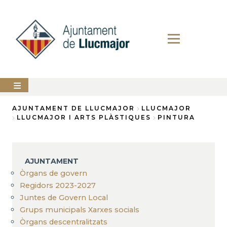
Vés
al
contingut
AJUNTAMENT
AJUNTAMENT DE LLUCMAJOR
LLUCMAJOR
LLUCMAJOR I ARTS PLÀSTIQUES
PINTURA
Fil
LLUCMAJOR
d'Ariadna
SERVEIS
MUNICIPALS
AJUNTAMENT
Òrgans de govern
PERFIL
DEL
Regidors 2023-2027
CONTRACTANT
Juntes de Govern Local
Grups municipals Xarxes socials
ANUNCIS
Òrgans descentralitzats