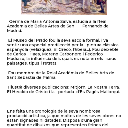
Germà de Maria Antònia Salvà, estudià a la Real
Academia de Bellas Artes de San Fernando de
Madrid.
El Museo del Prado fou la seva escola formal, i va
sentir una especial predilecció per la pintura clàssica
espanyola (Velázquez, El Greco, Ribera...). Fou deixeble
de Carlos Haes, Moreno Carbonero i Federico
Madrazo, la influència dels quals es nota en els seus
paisatges, tipus i retrats.
Fou membre de la Reial Acadèmia de Belles Arts de
Sant Sebastià de Palma.
Il·lustrà diverses publicacions: Mitjorn, La Nostra Terra,
El Heraldo de Cristo i la portada d'Es Pagès Mallorquí.
Ens falta una cronologia de la seva nombrosa
producció artística, ja que moltes de les seves obres no
estan signades ni datades. Disposa d'una gran
quantitat de dibuixos que representen feines del