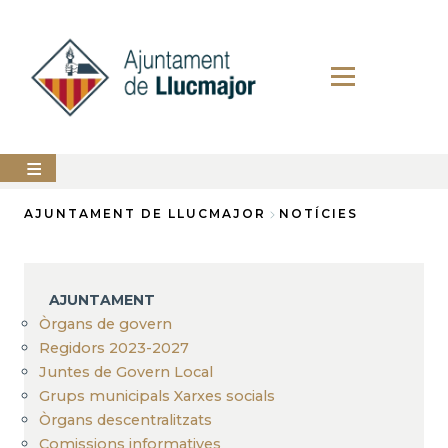
Vés
al
contingut
AJUNTAMENT
AJUNTAMENT DE LLUCMAJOR
NOTÍCIES
Fil
LLUCMAJOR
d'Ariadna
SERVEIS
AJUNTAMENT
MUNICIPALS
Òrgans de govern
Regidors 2023-2027
PERFIL
DEL
Juntes de Govern Local
CONTRACTANT
Grups municipals Xarxes socials
ANUNCIS
Òrgans descentralitzats
Comissions informatives