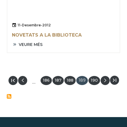
11-Desembre-2012
NOVETATS A LA BIBLIOTECA
VEURE MÉS
Pàgina
186
Pàgina
187
Pàgina
188
Pàgina
189
Pàgina
190
…
actual
PAGINACIÓ