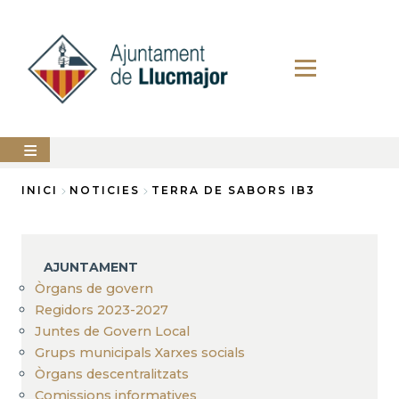
Vés
al
contingut
AJUNTAMENT
INICI
NOTICIES
TERRA DE SABORS IB3
Fil
LLUCMAJOR
d'Ariadna
SERVEIS
AJUNTAMENT
MUNICIPALS
Òrgans de govern
Regidors 2023-2027
PERFIL
DEL
Juntes de Govern Local
CONTRACTANT
Grups municipals Xarxes socials
ANUNCIS
Òrgans descentralitzats
Comissions informatives