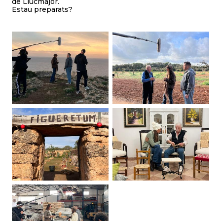
de Llucmajor.
Estau preparats?