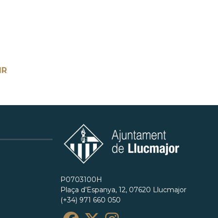
IR
P0703100H
Plaça d’Espanya, 12, 07620 Llucmajor
(+34) 971 660 050