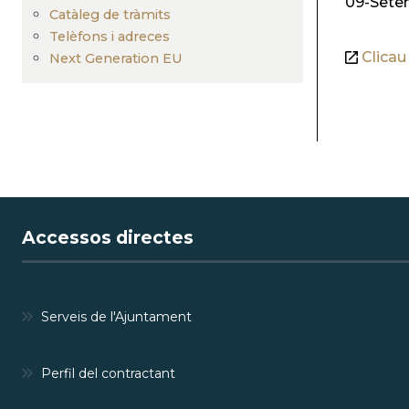
09-Sete
Catàleg de tràmits
Telèfons i adreces
Clicau
Next Generation EU
Accessos directes
Serveis de l'Ajuntament
Perfil del contractant