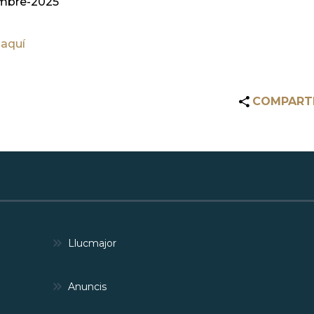
mbre-2025
 aquí
COMPART
Llucmajor
Anuncis