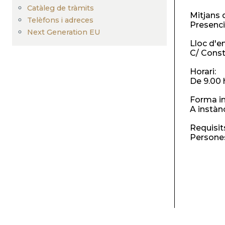
Catàleg de tràmits
Mitjans 
Telèfons i adreces
Presenci
Next Generation EU
Lloc d'e
C/ Const
Horari:
De 9.00 h
Forma in
A instàn
Requisit
Persones