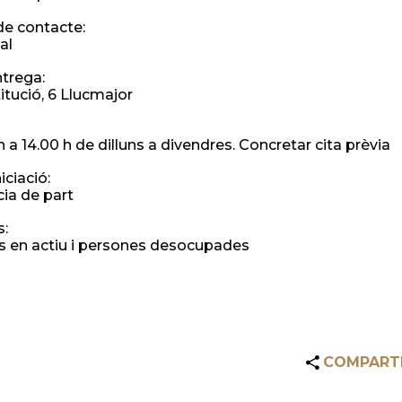
de contacte:
al
ntrega:
itució, 6 Llucmajor
 a 14.00 h de dilluns a divendres. Concretar cita prèvia
iciació:
cia de part
s:
 en actiu i persones desocupades
COMPART