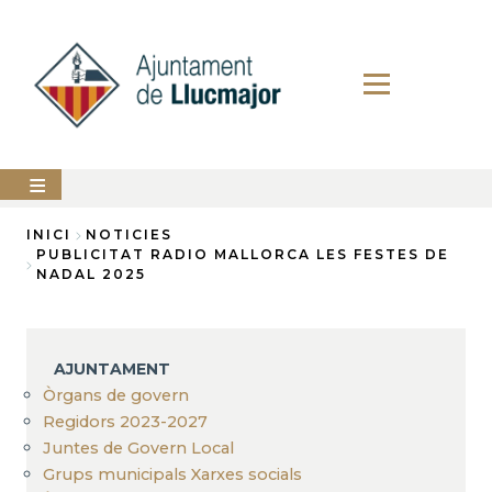
Vés
al
contingut
AJUNTAMENT
INICI
NOTICIES
PUBLICITAT RADIO MALLORCA LES FESTES DE
Fil
NADAL 2025
LLUCMAJOR
d'Ariadna
SERVEIS
MUNICIPALS
AJUNTAMENT
PERFIL
Òrgans de govern
DEL
CONTRACTANT
Regidors 2023-2027
Juntes de Govern Local
ANUNCIS
Grups municipals Xarxes socials