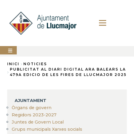
Vés
al
contingut
AJUNTAMENT
INICI
NOTICIES
PUBLICITAT AL DIARI DIGITAL ARA BALEARS LA
Fil
479A EDICIO DE LES FIRES DE LLUCMAJOR 2025
LLUCMAJOR
d'Ariadna
SERVEIS
MUNICIPALS
AJUNTAMENT
PERFIL
Òrgans de govern
DEL
CONTRACTANT
Regidors 2023-2027
Juntes de Govern Local
ANUNCIS
Grups municipals Xarxes socials