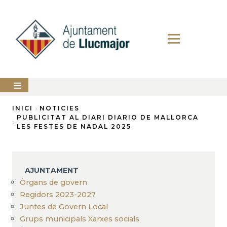
Vés
al
contingut
AJUNTAMENT
INICI
NOTICIES
PUBLICITAT AL DIARI DIARIO DE MALLORCA
Fil
LES FESTES DE NADAL 2025
LLUCMAJOR
d'Ariadna
SERVEIS
MUNICIPALS
AJUNTAMENT
PERFIL
Òrgans de govern
DEL
CONTRACTANT
Regidors 2023-2027
Juntes de Govern Local
ANUNCIS
Grups municipals Xarxes socials