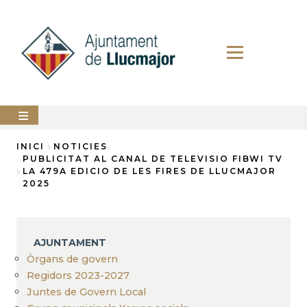
Vés
al
contingut
AJUNTAMENT
INICI
NOTICIES
PUBLICITAT AL CANAL DE TELEVISIO FIBWI TV
Fil
LA 479A EDICIO DE LES FIRES DE LLUCMAJOR
LLUCMAJOR
2025
d'Ariadna
SERVEIS
MUNICIPALS
PERFIL
AJUNTAMENT
DEL
CONTRACTANT
Òrgans de govern
Regidors 2023-2027
ANUNCIS
Juntes de Govern Local