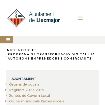
Vés
al
contingut
AJUNTAMENT
INICI
NOTICIES
PROGRAMA DE TRANSFORMACIO DIGITAL I IA
Fil
AUTONOMS EMPRENEDORS I COMERCIANTS
LLUCMAJOR
d'Ariadna
SERVEIS
MUNICIPALS
AJUNTAMENT
PERFIL
Òrgans de govern
DEL
CONTRACTANT
Regidors 2023-2027
Juntes de Govern Local
ANUNCIS
Grups municipals Xarxes socials