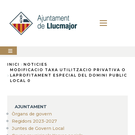
Vés
al
contingut
AJUNTAMENT
INICI
NOTICIES
MODIFICACIO TAXA UTILITZACIO PRIVATIVA O
Fil
LAPROFITAMENT ESPECIAL DEL DOMINI PUBLIC
LLUCMAJOR
LOCAL 0
d'Ariadna
SERVEIS
MUNICIPALS
PERFIL
AJUNTAMENT
DEL
CONTRACTANT
Òrgans de govern
Regidors 2023-2027
ANUNCIS
Juntes de Govern Local