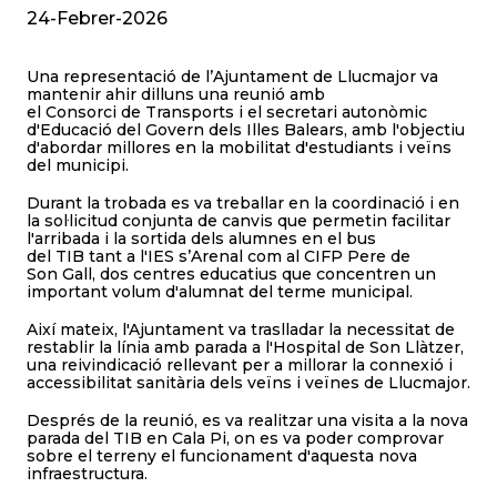
24-Febrer-2026
Una representació de l’Ajuntament de Llucmajor va
mantenir ahir dilluns una reunió amb
el Consorci de Transports i el secretari autonòmic
d'Educació del Govern dels Illes Balears, amb l'objectiu
d'abordar millores en la mobilitat d'estudiants i veïns
del municipi.
Durant la trobada es va treballar en la coordinació i en
la sol·licitud conjunta de canvis que permetin facilitar
l'arribada i la sortida dels alumnes en el bus
del TIB tant a l'IES s’Arenal com al CIFP Pere de
Son Gall, dos centres educatius que concentren un
important volum d'alumnat del terme municipal.
Així mateix, l'Ajuntament va traslladar la necessitat de
restablir la línia amb parada a l'Hospital de Son Llàtzer,
una reivindicació rellevant per a millorar la connexió i
accessibilitat sanitària dels veïns i veïnes de Llucmajor.
Després de la reunió, es va realitzar una visita a la nova
parada del TIB en Cala Pi, on es va poder comprovar
sobre el terreny el funcionament d'aquesta nova
infraestructura.