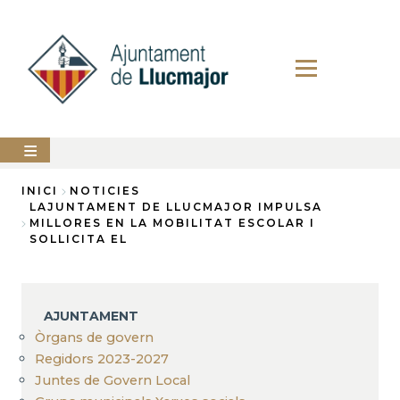
Vés
al
contingut
AJUNTAMENT
INICI
NOTICIES
LAJUNTAMENT DE LLUCMAJOR IMPULSA
Fil
MILLORES EN LA MOBILITAT ESCOLAR I
LLUCMAJOR
SOLLICITA EL
d'Ariadna
SERVEIS
MUNICIPALS
PERFIL
AJUNTAMENT
DEL
CONTRACTANT
Òrgans de govern
Regidors 2023-2027
ANUNCIS
Juntes de Govern Local