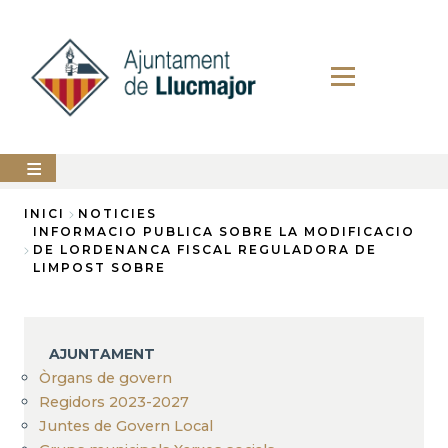
Vés
al
contingut
AJUNTAMENT
INICI
NOTICIES
INFORMACIO PUBLICA SOBRE LA MODIFICACIO
Fil
DE LORDENANCA FISCAL REGULADORA DE
LLUCMAJOR
LIMPOST SOBRE
d'Ariadna
SERVEIS
MUNICIPALS
PERFIL
AJUNTAMENT
DEL
CONTRACTANT
Òrgans de govern
Regidors 2023-2027
ANUNCIS
Juntes de Govern Local