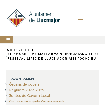
Vés
al
contingut
AJUNTAMENT
INICI
NOTICIES
EL CONSELL DE MALLORCA SUBVENCIONA EL 5E
Fil
FESTIVAL LIRIC DE LLUCMAJOR AMB 10000 EU
LLUCMAJOR
d'Ariadna
SERVEIS
MUNICIPALS
AJUNTAMENT
PERFIL
Òrgans de govern
DEL
CONTRACTANT
Regidors 2023-2027
Juntes de Govern Local
ANUNCIS
Grups municipals Xarxes socials