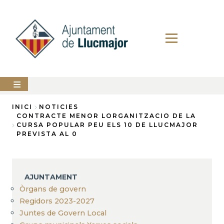
Vés
al
contingut
AJUNTAMENT
INICI
NOTICIES
CONTRACTE MENOR LORGANITZACIO DE LA
Fil
CURSA POPULAR PEU ELS 10 DE LLUCMAJOR
LLUCMAJOR
PREVISTA AL 0
d'Ariadna
SERVEIS
MUNICIPALS
PERFIL
AJUNTAMENT
DEL
CONTRACTANT
Òrgans de govern
Regidors 2023-2027
ANUNCIS
Juntes de Govern Local