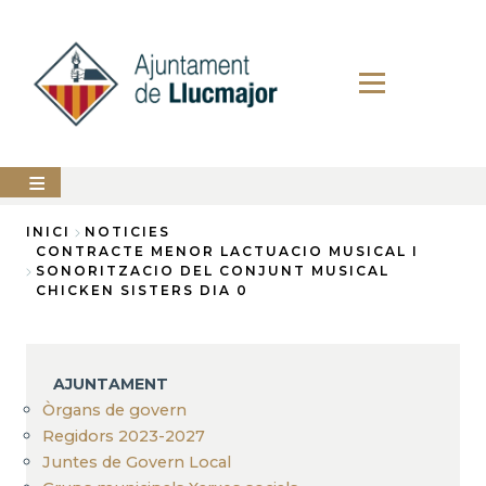
Vés
al
contingut
AJUNTAMENT
INICI
NOTICIES
CONTRACTE MENOR LACTUACIO MUSICAL I
Fil
SONORITZACIO DEL CONJUNT MUSICAL
LLUCMAJOR
CHICKEN SISTERS DIA 0
d'Ariadna
SERVEIS
MUNICIPALS
PERFIL
AJUNTAMENT
DEL
CONTRACTANT
Òrgans de govern
Regidors 2023-2027
ANUNCIS
Juntes de Govern Local