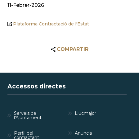
11-Febrer-2026
Plataforma Contractació de l'Estat
COMPARTIR
Accessos directes
Serveis de
Llucmajor
l'Ajuntament
Perfil del
Anuncis
contractant