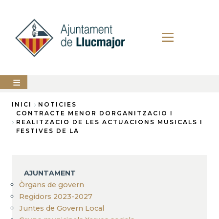
Vés
al
contingut
AJUNTAMENT
INICI
NOTICIES
CONTRACTE MENOR DORGANITZACIO I
Fil
REALITZACIO DE LES ACTUACIONS MUSICALS I
LLUCMAJOR
FESTIVES DE LA
d'Ariadna
SERVEIS
MUNICIPALS
PERFIL
AJUNTAMENT
DEL
CONTRACTANT
Òrgans de govern
Regidors 2023-2027
ANUNCIS
Juntes de Govern Local