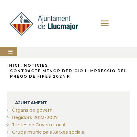
Vés
al
contingut
AJUNTAMENT
INICI
NOTICIES
CONTRACTE MENOR DEDICIO I IMPRESSIO DEL
Fil
PREGO DE FIRES 2024 R
LLUCMAJOR
d'Ariadna
SERVEIS
MUNICIPALS
AJUNTAMENT
PERFIL
Òrgans de govern
DEL
CONTRACTANT
Regidors 2023-2027
Juntes de Govern Local
ANUNCIS
Grups municipals Xarxes socials