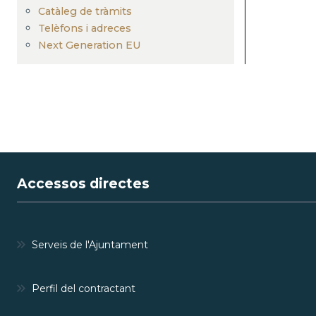
Catàleg de tràmits
Telèfons i adreces
Next Generation EU
Accessos directes
Serveis de l'Ajuntament
Perfil del contractant