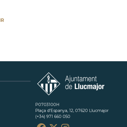
IR
P0703100H
Plaça d’Espanya, 12, 07620 Llucmajor
(+34) 971 660 050